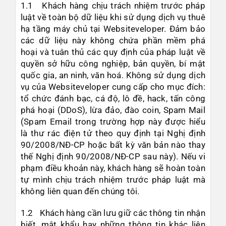
1.1 Khách hàng chịu trách nhiệm trước pháp
luật về toàn bộ dữ liệu khi sử dụng dịch vụ thuê
hạ tầng máy chủ tại Websiteveloper. Đảm bảo
các dữ liệu này không chứa phần mềm phá
hoại và tuân thủ các quy định của pháp luật về
quyền sở hữu công nghiệp, bản quyền, bí mật
quốc gia, an ninh, văn hoá. Không sử dụng dịch
vụ của Websiteveloper cung cấp cho mục đích:
tổ chức đánh bạc, cá độ, lô đề, hack, tấn công
phá hoại (DDoS), lừa đảo, đào coin, Spam Mail
(Spam Email trong trường hợp này được hiểu
là thư rác điện tử theo quy định tại Nghị định
90/2008/NĐ-CP hoặc bất kỳ văn bản nào thay
thế Nghị định 90/2008/NĐ-CP sau này). Nếu vi
phạm điều khoản này, khách hàng sẽ hoàn toàn
tự mình chịu trách nhiệm trước pháp luật mà
không liên quan đến chúng tôi.
1.2 Khách hàng cần lưu giữ các thông tin nhận
biết, mật khẩu hay những thông tin khác liên